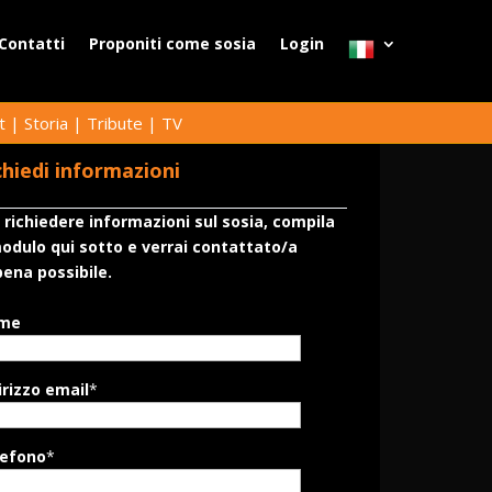
Contatti
Proponiti come sosia
Login
t
|
Storia
|
Tribute
|
TV
chiedi informazioni
 richiedere informazioni sul sosia, compila
modulo qui sotto e verrai contattato/a
ena possibile.
me
irizzo email
*
lefono
*