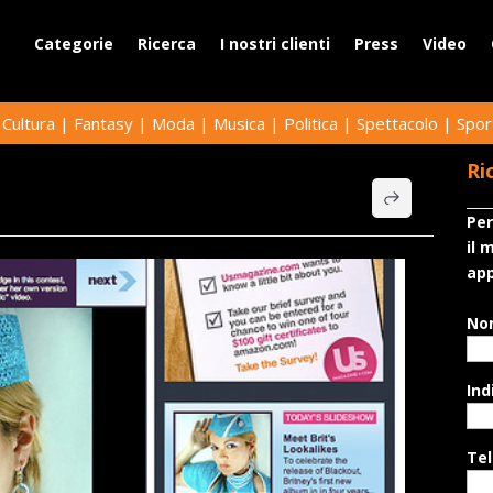
Categorie
Ricerca
I nostri clienti
Press
Video
|
Cultura
|
Fantasy
|
Moda
|
Musica
|
Politica
|
Spettacolo
|
Spor
Ri
Per
il 
app
No
Ind
Te